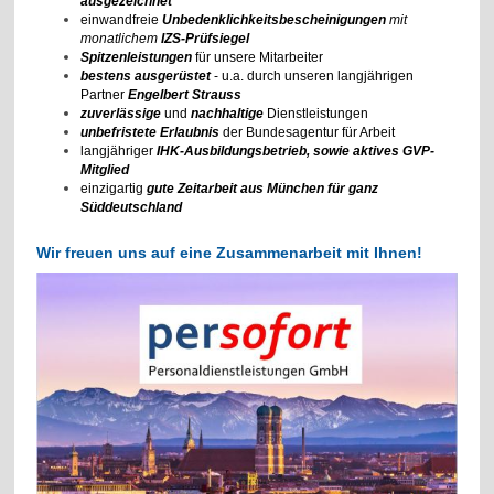
a
usgezeichnet
einwandfreie
Unbedenklichkeitsbescheinigungen
mit
monatlichem
IZS-Prüfsiegel
Spitzenleistungen
für unsere Mitarbeiter
bestens ausgerüstet
- u.a. durch unseren langjährigen
Partner
Engelbert Strauss
zuverlässige
und
nachhaltige
Dienstleistungen
unbefristete Erlaubnis
der Bundesagentur für Arbeit
langjähriger
IHK-Ausbildungsbetrieb, sowie aktives GVP-
Mitglied
einzigartig
gute Zeitarbeit aus München für ganz
Süddeutschland
Wir freuen uns auf eine Zusammenarbeit mit Ihnen!